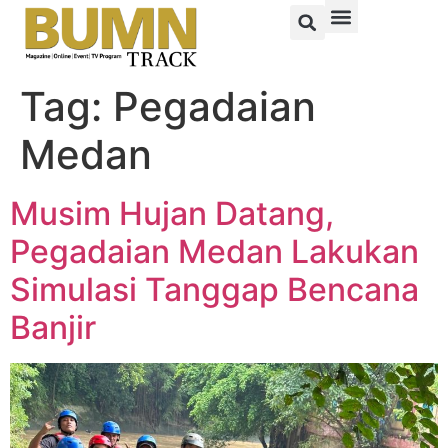
Tag:
Pegadaian
Medan
Musim Hujan Datang,
Pegadaian Medan Lakukan
Simulasi Tanggap Bencana
Banjir