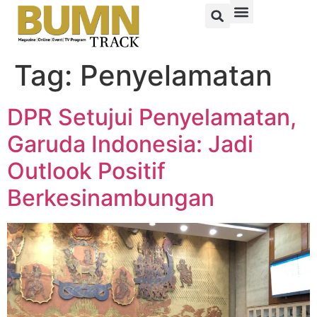
Tag:
Penyelamatan
DPR Setujui Penyelamatan,
Garuda Indonesia: Jadi
Outlook Positif
Berkesinambungan