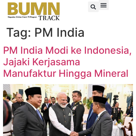
Tag:
PM India
PM India Modi ke Indonesia,
Jajaki Kerjasama
Manufaktur Hingga Mineral