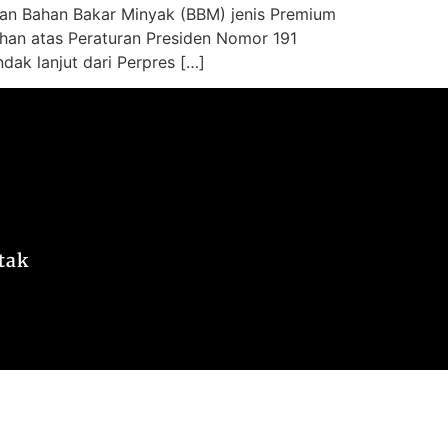
rkan Bahan Bakar Minyak (BBM) jenis Premium
an atas Peraturan Presiden Nomor 191
dak lanjut dari Perpres […]
tak