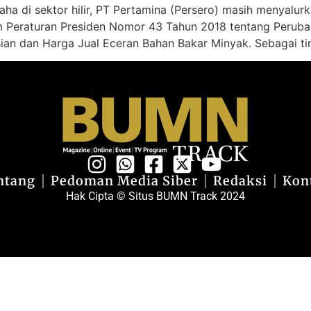
aha di sektor hilir, PT Pertamina (Persero) masih menyalu
 Peraturan Presiden Nomor 43 Tahun 2018 tentang Perubah
ian dan Harga Jual Eceran Bahan Bakar Minyak. Sebagai tin
ntang
Pedoman Media Siber
Redaksi
Kon
Hak Cipta © Situs BUMN Track 2024