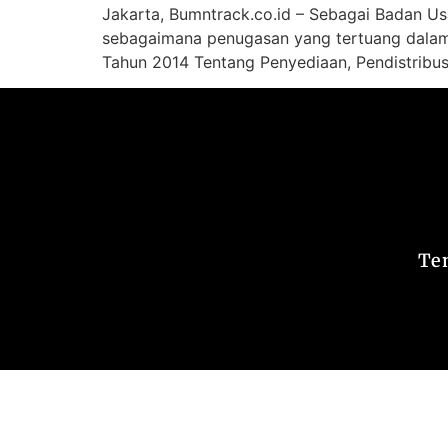
Jakarta, Bumntrack.co.id – Sebagai Badan Us
sebagaimana penugasan yang tertuang dalam
Tahun 2014 Tentang Penyediaan, Pendistribus
Te