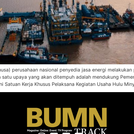
nusa) perusahaan nasional penyedia jasa energi melakukan 
Salah satu upaya yang akan ditempuh adalah mendukung Peme
l ini Satuan Kerja Khusus Pelaksana Kegiatan Usaha Hulu Mi