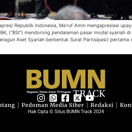
apres) Republik Indonesia, Ma’ruf Amin mengapresiasi upaya
K, (“BSI”) mendorong pendalaman pasar modal syariah di In
agun Aset Syariah berbentuk Surat Partisipasi) pertama di
ntang
Pedoman Media Siber
Redaksi
Kon
Hak Cipta © Situs BUMN Track 2024