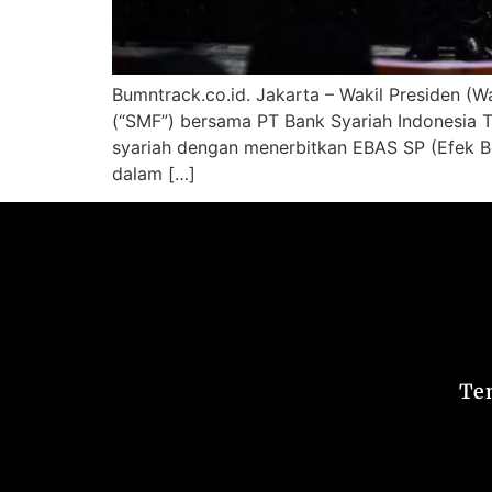
Bumntrack.co.id. Jakarta – Wakil Presiden (W
(“SMF”) bersama PT Bank Syariah Indonesia TB
syariah dengan menerbitkan EBAS SP (Efek Ber
dalam […]
Te