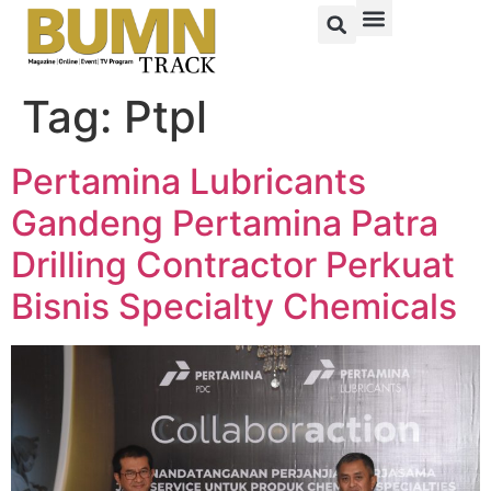
Tag:
Ptpl
Pertamina Lubricants
Gandeng Pertamina Patra
Drilling Contractor Perkuat
Bisnis Specialty Chemicals