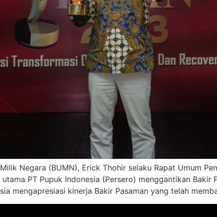
 Milik Negara (BUMN), Erick Thohir selaku Rapat Umum P
 utama PT Pupuk Indonesia (Persero) menggantikan Bakir 
sia mengapresiasi kinerja Bakir Pasaman yang telah mem