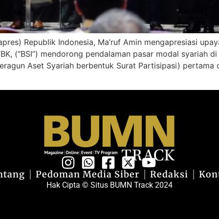
apres) Republik Indonesia, Ma’ruf Amin mengapresiasi upaya
K, (“BSI”) mendorong pendalaman pasar modal syariah di In
agun Aset Syariah berbentuk Surat Partisipasi) pertama di
ntang
Pedoman Media Siber
Redaksi
Kon
Hak Cipta © Situs BUMN Track 2024