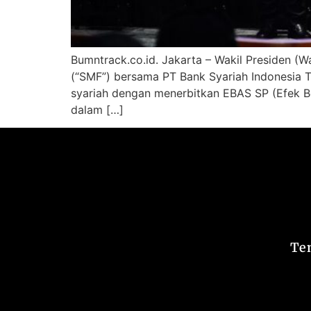
Bumntrack.co.id. Jakarta – Wakil Presiden (W
(“SMF”) bersama PT Bank Syariah Indonesia TB
syariah dengan menerbitkan EBAS SP (Efek Ber
dalam […]
Te