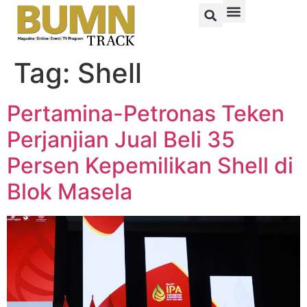
Tag:
Shell
Pertamina-Petronas Teken
Perjanjian Jual Beli 35
Persen Kepemilikan Shell di
Blok Masela