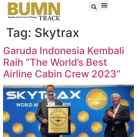
Tag:
Skytrax
Garuda Indonesia Kembali
Raih “The World’s Best
Airline Cabin Crew 2023”