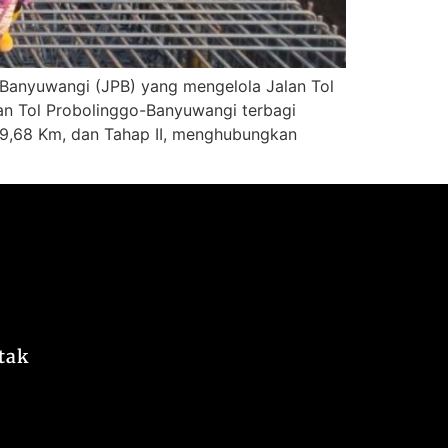
Banyuwangi (JPB) yang mengelola Jalan Tol
an Tol Probolinggo-Banyuwangi terbagi
9,68 Km, dan Tahap II, menghubungkan
tak