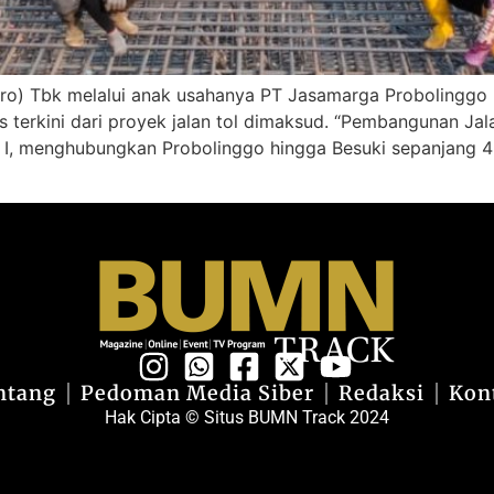
ro) Tbk melalui anak usahanya PT Jasamarga Probolinggo 
terkini dari proyek jalan tol dimaksud. “Pembangunan Jal
 I, menghubungkan Probolinggo hingga Besuki sepanjang 4
ntang
Pedoman Media Siber
Redaksi
Kon
Hak Cipta © Situs BUMN Track 2024