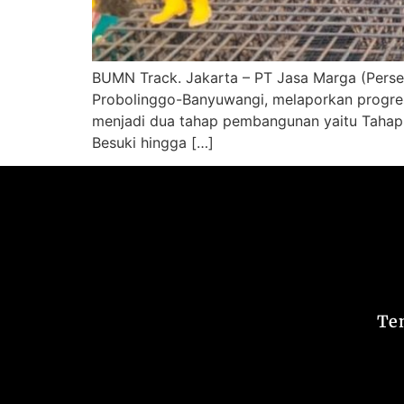
BUMN Track. Jakarta – PT Jasa Marga (Perse
Probolinggo-Banyuwangi, melaporkan progres 
menjadi dua tahap pembangunan yaitu Tahap
Besuki hingga […]
Te