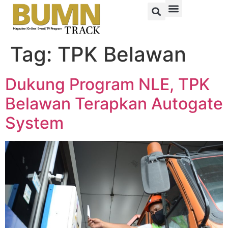
Tag:
TPK Belawan
Dukung Program NLE, TPK
Belawan Terapkan Autogate
System