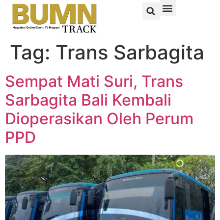
Tag:
Trans Sarbagita
Sempat Mati Suri, Trans
Sarbagita Bali Kembali
Dioperasikan Oleh Perum
PPD