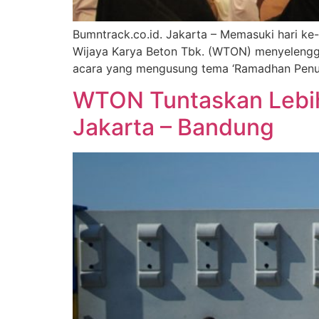
Bumntrack.co.id. Jakarta – Memasuki hari k
Wijaya Karya Beton Tbk. (WTON) menyelengga
acara yang mengusung tema ‘Ramadhan Penuh B
WTON Tuntaskan Lebih 
Jakarta – Bandung