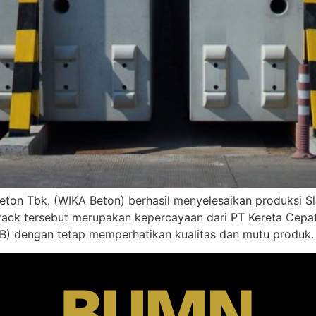
eton Tbk. (WIKA Beton) berhasil menyelesaikan produksi Sl
Track tersebut merupakan kepercayaan dari PT Kereta Cepat
B) dengan tetap memperhatikan kualitas dan mutu produk.