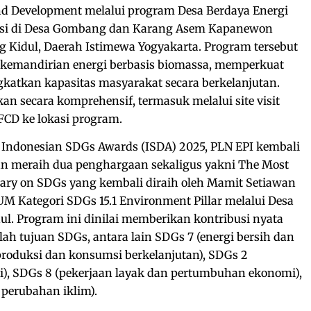
d Development melalui program Desa Berdaya Energi
asi di Desa Gombang dan Karang Asem Kapanewon
 Kidul, Daerah Istimewa Yogyakarta. Program tersebut
g kemandirian energi berbasis biomassa, memperkuat
gkatkan kapasitas masyarakat secara berkelanjutan.
kan secara komprehensif, termasuk melalui site visit
FCD ke lokasi program.
 Indonesian SDGs Awards (ISDA) 2025, PLN EPI kembali
n meraih dua penghargaan sekaligus yakni The Most
tary on SDGs yang kembali diraih oleh Mamit Setiawan
 Kategori SDGs 15.1 Environment Pillar melalui Desa
l. Program ini dinilai memberikan kontribusi nyata
ah tujuan SDGs, antara lain SDGs 7 (energi bersih dan
 produksi dan konsumsi berkelanjutan), SDGs 2
i), SDGs 8 (pekerjaan layak dan pertumbuhan ekonomi),
perubahan iklim).