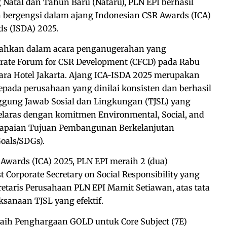
 Natal dan Tahun Baru (Nataru), PLN EPI berhasil
bergengsi dalam ajang Indonesian CSR Awards (ICA)
s (ISDA) 2025.
rahkan dalam acara penganugerahan yang
orate Forum for CSR Development (CFCD) pada Rabu
akara Hotel Jakarta. Ajang ICA-ISDA 2025 merupakan
kepada perusahaan yang dinilai konsisten dan berhasil
gung Jawab Sosial dan Lingkungan (TJSL) yang
selaras dengan komitmen Environmental, Social, and
capaian Tujuan Pembangunan Berkelanjutan
oals/SDGs).
Awards (ICA) 2025, PLN EPI meraih 2 (dua)
 Corporate Secretary on Social Responsibility yang
taris Perusahaan PLN EPI Mamit Setiawan, atas tata
ksanaan TJSL yang efektif.
eraih Penghargaan GOLD untuk Core Subject (7E)