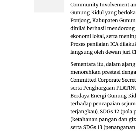
Community Involvement an
Gunung Kidul yang berlok
Ponjong, Kabupaten Gunung
dinilai berhasil mendoron
ekonomi lokal, serta menin
Proses penilaian ICA dilaku
langsung oleh dewan juri C
Sementara itu, dalam ajang
menorehkan prestasi denga
Committed Corporate Secre
serta Penghargaan PLATINUM
Berdaya Energi Gunung Kidu
terhadap pencapaian sejuml
terjangkau), SDGs 12 (pola
(ketahanan pangan dan giz
serta SDGs 13 (penanganan 