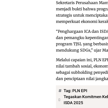
Sekretaris Perusahaan Ma
menjadi bukti bahwa progr
strategis untuk menciptak
memperkuat ekonomi kerak
“Penghargaan ICA dan ISDA 
dan pemangku kepentingan
program TJSL yang berbasi
mendukung SDGs,” ujar Mami
Melalui capaian ini, PLN 
nilai tambah sosial, ekon
sebagai subholding penyedi
dan penciptaan nilai jangk
Tag:
PLN EPI
Tegaskan Komitmen Kebe
ISDA 2025