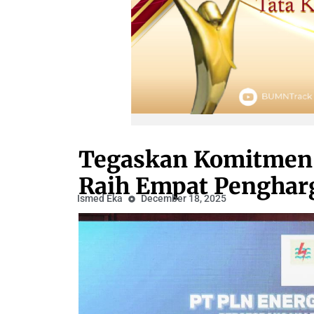
Tegaskan Komitmen 
Raih Empat Penghar
Ismed Eka
December 18, 2025