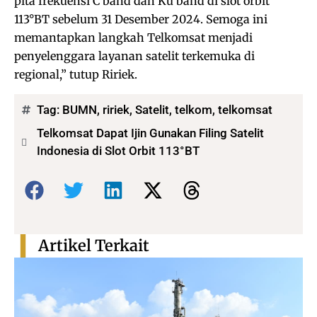
pita frekuensi C band dan Ku band di slot orbit
113°BT sebelum 31 Desember 2024. Semoga ini
memantapkan langkah Telkomsat menjadi
penyelenggara layanan satelit terkemuka di
regional,” tutup Ririek.
Tag:
BUMN
,
ririek
,
Satelit
,
telkom
,
telkomsat
Telkomsat Dapat Ijin Gunakan Filing Satelit
Indonesia di Slot Orbit 113°BT
Bagikan:
Artikel Terkait