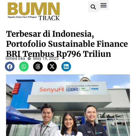
Terbesar di Indonesia,
Portofolio Sustainable Finance
BRI Tembus Rp796 Triliun
Ismed Eka
May 19, 2025