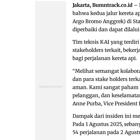
Jakarta, Bumntrack.co.id
– 
bahwa kedua jalur kereta a
Argo Bromo Anggrek) di Sta
diperbaiki dan dapat dilalu
Tim teknis KAI yang terdir
stakeholders terkait, beker
bagi perjalanan kereta api.
“Melihat semangat kolabora
dan para stake holders terk
aman. Kami sangat paham b
pelanggan, dan keselamatan
Anne Purba, Vice President P
Dampak dari insiden ini me
Pada 1 Agustus 2025, seban
54 perjalanan pada 2 Agus