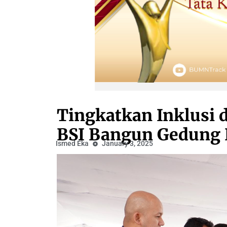
Tingkatkan Inklusi 
BSI Bangun Gedung 
Ismed Eka
January 3, 2025