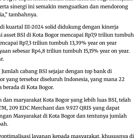
erta sinergi ini semakin menguatkan dan mendorong
ia,” tambahnya.
 di kuartal III-2024 solid didukung dengan kinerja
ini asset BSI di Kota Bogor mencapai Rp7,9 triliun tumbuh
encapai Rp7,3 triliun tumbuh 13,39% year on year
an sebesar Rp4,8 triliun tumbuh 15,15% year on year.
r.
, Jumlah cabang BSI sejajar dengan top bank di
tor yang tersebar diseluruh Indonesia, yang mana 22
a berada di Kota Bogor.
dan maryarakat Kota Bogor yang lebih luas BSI, telah
M, 209 EDC Merchant dan 9.927 QRIS yang dapat
gan Masyarakat di Kota Bogor dan tentunya jumlah
bah.
optimalisasi layanan kepada masyarakat, khususnya di