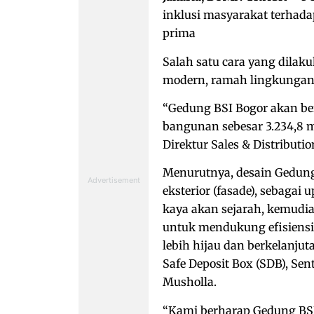
inklusi masyarakat terhada
prima
Salah satu cara yang dila
modern, ramah lingkungan 
“Gedung BSI Bogor akan berd
bangunan sebesar 3.234,8 m2
Direktur Sales & Distributio
Menurutnya, desain Gedung
eksterior (fasade), sebagai
kaya akan sejarah, kemudia
untuk mendukung efisiens
lebih hijau dan berkelanjut
Safe Deposit Box (SDB), Sen
Musholla.
“Kami berharap Gedung BSI