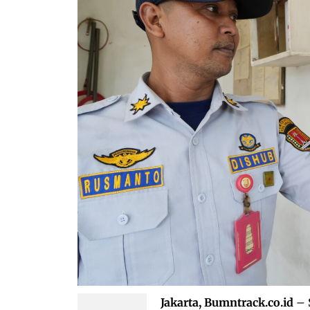
Jakarta, Bumntrack.co.id
– 