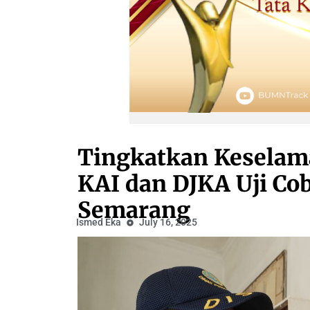
Tingkatkan Keselama
KAI dan DJKA Uji Cob
Semarang
Ismed Eka
July 16, 2025