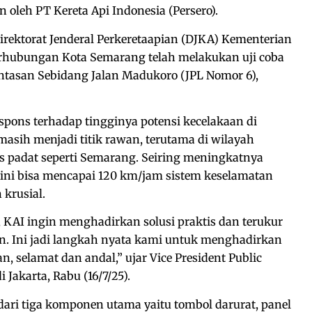
n oleh PT Kereta Api Indonesia (Persero).
rektorat Jenderal Perkeretaapian (DJKA) Kementerian
rhubungan Kota Semarang telah melakukan uji coba
lintasan Sebidang Jalan Madukoro (JPL Nomor 6),
respons terhadap tingginya potensi kecelakaan di
masih menjadi titik rawan, terutama di wilayah
as padat seperti Semarang. Seiring meningkatnya
kini bisa mencapai 120 km/jam sistem keselamatan
krusial.
, KAI ingin menghadirkan solusi praktis dan terukur
. Ini jadi langkah nyata kami untuk menghadirkan
 selamat dan andal,” ujar Vice President Public
 Jakarta, Rabu (16/7/25).
 dari tiga komponen utama yaitu tombol darurat, panel