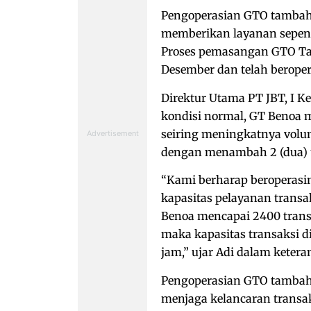
Pengoperasian GTO tambah
memberikan layanan sepenu
Proses pemasangan GTO Tam
Desember dan telah beroper
Direktur Utama PT JBT, I 
kondisi normal, GT Benoa me
seiring meningkatnya volu
dengan menambah 2 (dua) u
“Kami berharap beroperasi
kapasitas pelayanan transak
Benoa mencapai 2400 trans
maka kapasitas transaksi d
jam,” ujar Adi dalam ketera
Pengoperasian GTO tambaha
menjaga kelancaran transak