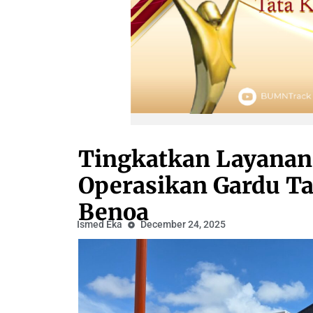
Tingkatkan Layanan,
Operasikan Gardu T
Benoa
Ismed Eka
December 24, 2025