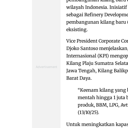
wilayah Indonesia. Inisiatif
sebagai Refinery Developm
pembangunan kilang baru (G
eksisting.
Vice President Corporate C
Djoko Santoso menjelaskan,
Internasional (KPI) mengop
Kilang Plaju Sumatra Selata
Jawa Tengah, Kilang Balik
Barat Daya.
“Keenam kilang yang 
mentah hingga 1 juta b
produk, BBM, LPG, Avtu
(13/10/25).
Untuk meningkatkan kapasi