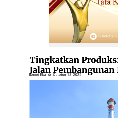
Tingkatkan Produksi
Jalan Pembangunan 
Ismed Eka
October 13, 2025