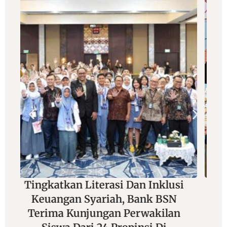
si
Adu Jitu Di Balik Lensa Dan
Joran, Wartawan Foto Siap
n
Unjuk Gigi Di Mancing Seru