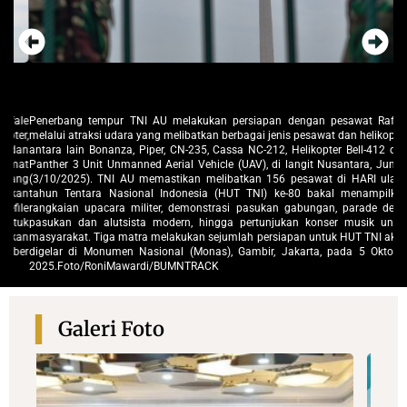
ale
Penerbang tempur TNI AU melakukan persiapan dengan pesawat Rafale
Pe
er,
melalui atraksi udara yang melibatkan berbagai jenis pesawat dan helikopter,
me
dan
antara lain Bonanza, Piper, CN-235, Cassa NC-212, Helikopter Bell-412 dan
an
mat
Panther 3 Unit Unmanned Aerial Vehicle (UAV), di langit Nusantara, Jumat
Pa
ang
(3/10/2025). TNI AU memastikan melibatkan 156 pesawat di HARI ulang
(3
kan
tahun Tentara Nasional Indonesia (HUT TNI) ke-80 bakal menampilkan
ta
ile
rangkaian upacara militer, demonstrasi pasukan gabungan, parade defile
ra
tuk
pasukan dan alutsista modern, hingga pertunjukan konser musik untuk
pa
kan
masyarakat. Tiga matra melakukan sejumlah persiapan untuk HUT TNI akan
ma
ber
digelar di Monumen Nasional (Monas), Gambir, Jakarta, pada 5 Oktober
di
2025.Foto/RoniMawardi/BUMNTRACK
20
Galeri Foto