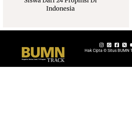
Sekali “Maruli 3” 2026
Hak Cipta © Situs BUMN 