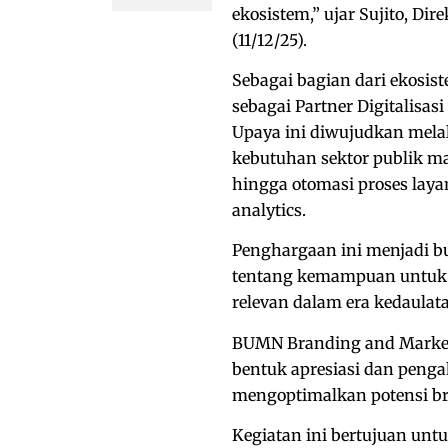
ekosistem,” ujar Sujito, Di
(11/12/25).
Sebagai bagian dari ekos
sebagai Partner Digitalisa
Upaya ini diwujudkan melal
kebutuhan sektor publik ma
hingga otomasi proses laya
analytics.
Penghargaan ini menjadi bu
tentang kemampuan untuk m
relevan dalam era kedaulata
BUMN Branding and Market
bentuk apresiasi dan peng
mengoptimalkan potensi b
Kegiatan ini bertujuan unt