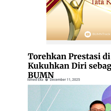
Torehkan Prestasi d
Kukuhkan Diri sebaga
BUMN
Ismed Eka
December 11, 2025