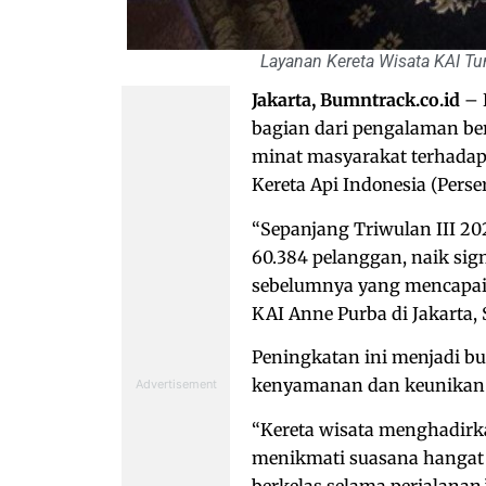
Layanan Kereta Wisata KAI T
Jakarta, Bumntrack.co.id
– 
bagian dari pengalaman be
minat masyarakat terhadap 
Kereta Api Indonesia (Perser
“Sepanjang Triwulan III 202
60.384 pelanggan, naik si
sebelumnya yang mencapai 31
KAI Anne Purba di Jakarta, S
Peningkatan ini menjadi b
kenyamanan dan keunikan p
“Kereta wisata menghadirka
menikmati suasana hangat 
berkelas selama perjalanan,