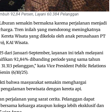
umbuh 92,84 Persen, Layani 60.384 Pelanggan
Liburan semakin bermakna karena perjalanan menjadi
rharga. Tren inilah yang mendorong meningkatnya
Kereta Wisata yang dikelola oleh anak perusahaan PT
o), KAI Wisata.
5 dari Januari-September, layanan ini telah melayani
gnifikan 92,84% dibanding periode yang sama tahun
.313 pelanggan,” kata Vice President Public Relations
enin (6/10/25).
ukti bahwa masyarakat semakin menghargai
engalaman berwisata dengan kereta api.
n perjalanan yang sarat cerita. Pelanggan dapat
bersama keluarga ataupun kolega lebih eksklusif dan
” ujar Anne.