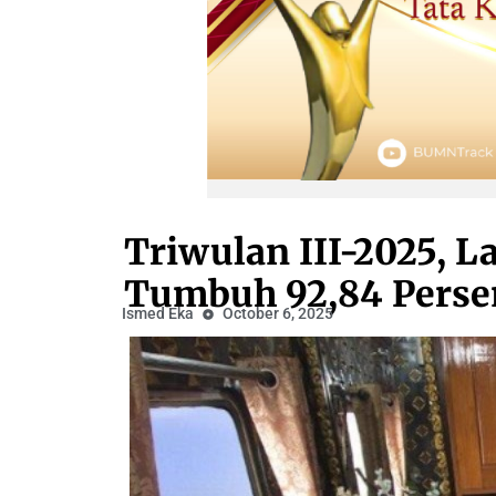
Triwulan III-2025, L
Tumbuh 92,84 Persen
Ismed Eka
October 6, 2025