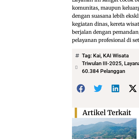
komunitas, maupun keluarg
dengan suasana lebih ekskl
kegiatan dinas, kereta wis
berjalan dengan pemandang
pelayanan profesional di se
Tag:
Kai
,
KAI Wisata
Triwulan III-2025, Laya
60.384 Pelanggan
Bagikan:
Artikel Terkait