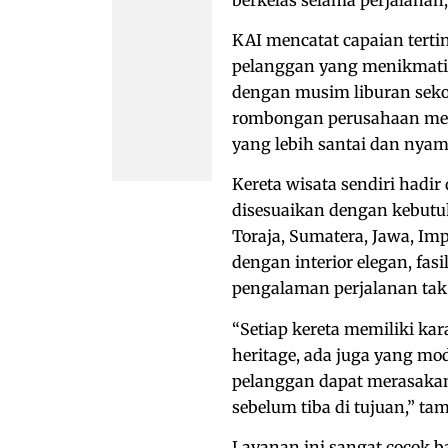
KAI mencatat capaian terting
pelanggan yang menikmati l
dengan musim liburan seko
rombongan perusahaan memi
yang lebih santai dan nya
Kereta wisata sendiri hadir
disesuaikan dengan kebutuh
Toraja, Sumatera, Jawa, Imp
dengan interior elegan, fas
pengalaman perjalanan tak
“Setiap kereta memiliki ka
heritage, ada juga yang m
pelanggan dapat merasaka
sebelum tiba di tujuan,” t
Layanan ini sangat cocok b