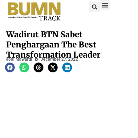
Wadirut BTN Sabet
Penghargaan The Best
Transformation Leader
Roni Mawardi
December 27, 2022