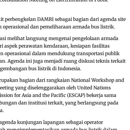
it perbengkelan DAMRI sebagai bagian dari agenda site
n operasional dan pemeliharaan armada bus listrik.
gasi melihat langsung mengenai pengelolaan armada
ri aspek perawatan kendaraan, kesiapan fasilitas
n operasional dalam mendukung transportasi publik
n. Agenda ini juga menjadi ruang diskusi teknis terkait
embangan bus listrik di Indonesia.
rupakan bagian dari rangkaian National Workshop and
eeting yang diselenggarakan oleh United Nations
sion for Asia and the Pacific (ESCAP) bekerja sama
ungan dan institusi terkait, yang berlangsung pada
a.
 agenda kunjungan lapangan sebagai operator
elah mengimplementasikan armada bus listrik dalam