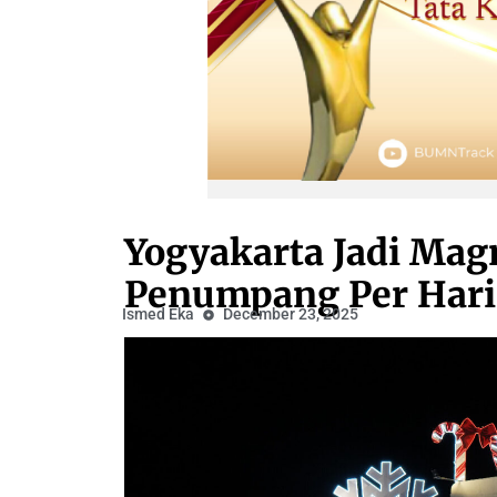
Yogyakarta Jadi Magn
Penumpang Per Hari
Ismed Eka
December 23, 2025