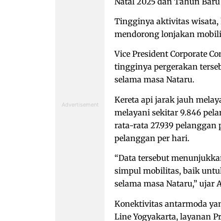
Natal 2025 dan Tahun Baru 
Tingginya aktivitas wisata
mendorong lonjakan mobili
Vice President Corporate
tingginya pergerakan terse
selama masa Nataru.
Kereta api jarak jauh melay
melayani sekitar 9.846 pel
rata-rata 27.939 pelanggan 
pelanggan per hari.
“Data tersebut menunjukkan
simpul mobilitas, baik untu
selama masa Nataru,” ujar An
Konektivitas antarmoda yan
Line Yogyakarta, layanan P