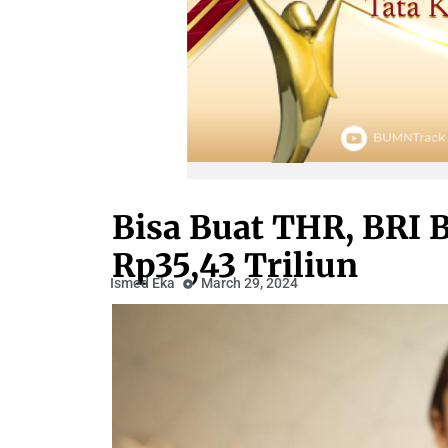
Bisa Buat THR, BRI 
Rp35,43 Triliun
Ismed Eka
March 29, 2024