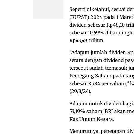
Seperti diketahui, sesua
(RUPST) 2024 pada 1 Mare
dividen sebesar Rp48,10 tri
sebesar 10,59% dibandingk
Rp43,49 triliun.
“Adapun jumlah dividen Rp4
setara dengan dividend payo
tersebut sudah termasuk ju
Pemegang Saham pada tangga
sebesar Rp84 per saham,” ka
(29/3/24).
Adapun untuk dividen bagia
53,19% saham, BRI akan men
Kas Umum Negara.
Menurutnya, penetapan divi