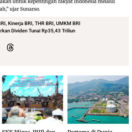
unakan untuk kepentingan rakyat Indonesia melalui
h,” ujar Sunarso.
BRI
,
Kinerja BRI
,
THR BRI
,
UMKM BRI
rkan Dividen Tunai Rp35,43 Triliun