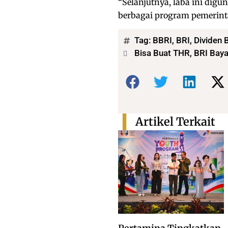
“Selanjutnya, laba ini dig
berbagai program pemerinta
Tag:
BBRI
,
BRI
,
Dividen 
Bisa Buat THR, BRI Baya
Bagikan:
Artikel Terkait