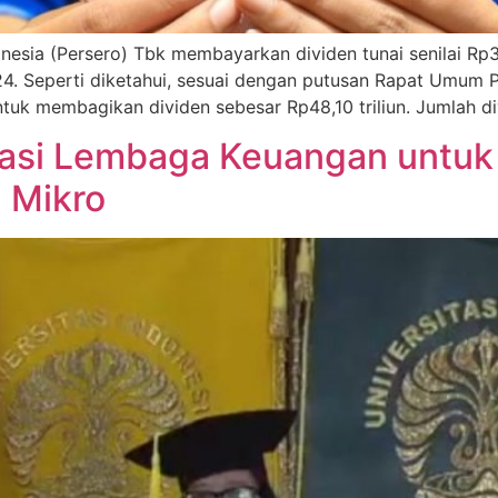
sia (Persero) Tbk membayarkan dividen tunai senilai Rp3
. Seperti diketahui, sesuai dengan putusan Rapat Umu
k membagikan dividen sebesar Rp48,10 triliun. Jumlah div
rasi Lembaga Keuangan untuk
 Mikro