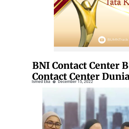
BNI Contact Center B
Contact Center Duni
Ismed Eka
December 15, 2022