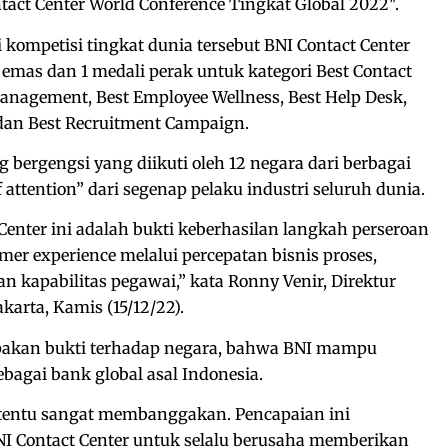
tact Center World Conference Tingkat Global 2022″.
kompetisi tingkat dunia tersebut BNI Contact Center
 emas dan 1 medali perak untuk kategori Best Contact
Management, Best Employee Wellness, Best Help Desk,
dan Best Recruitment Campaign.
 bergengsi yang diikuti oleh 12 negara dari berbagai
f attention” dari segenap pelaku industri seluruh dunia.
nter ini adalah bukti keberhasilan langkah perseroan
r experience melalui percepatan bisnis proses,
n kapabilitas pegawai,” kata Ronny Venir, Direktur
karta, Kamis (15/12/22).
pakan bukti terhadap negara, bahwa BNI mampu
bagai bank global asal Indonesia.
tentu sangat membanggakan. Pencapaian ini
 Contact Center untuk selalu berusaha memberikan