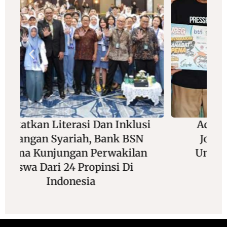
i
Adu Jitu Di Balik Lensa Dan
Joran, Wartawan Foto Siap
Unjuk Gigi Di Mancing Seru
Sekali “Maruli 3” 2026