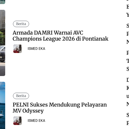
Berita
Armada DAMRI Warnai AVC
Champions League 2026 di Pontianak
ISMED EKA
S
Berita
PELNI Sukses Mendukung Pelayaran
MV Odyssey
S
ISMED EKA