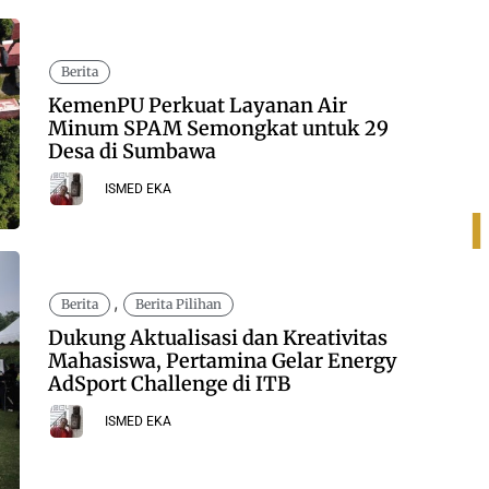
Berita
KemenPU Perkuat Layanan Air
Minum SPAM Semongkat untuk 29
Desa di Sumbawa
ISMED EKA
,
Berita
Berita Pilihan
Dukung Aktualisasi dan Kreativitas
Mahasiswa, Pertamina Gelar Energy
AdSport Challenge di ITB
ISMED EKA