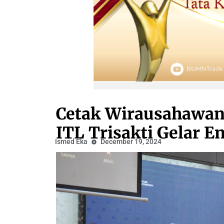
Cetak Wirausahawan 
ITL Trisakti Gelar E
Ismed Eka
December 19, 2024