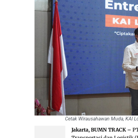
Cetak Wirausahawan Muda, KAI Logi
Jakarta, BUMN TRACK –
PT
Transportasi dan Logistik 