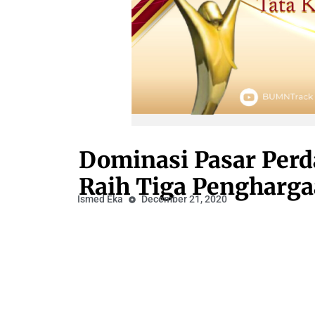
Dominasi Pasar Perd
Raih Tiga Pengharg
Ismed Eka
December 21, 2020