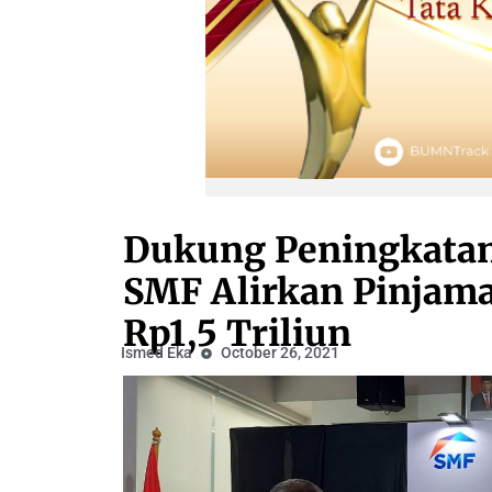
Dukung Peningkatan
SMF Alirkan Pinjama
Rp1,5 Triliun
Ismed Eka
October 26, 2021