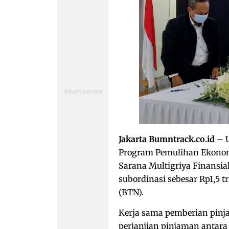
Jakarta Bumntrack.co.id
– 
Program Pemulihan Ekonomi
Sarana Multigriya Finansia
subordinasi sebesar Rp1,5 
(BTN).
Kerja sama pemberian pinj
perjanjian pinjaman antar