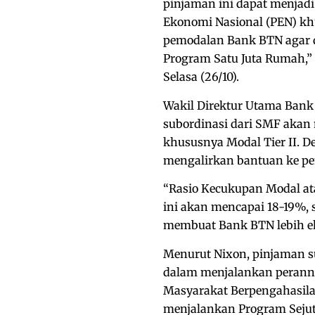
pinjaman ini dapat menjad
Ekonomi Nasional (PEN) k
pemodalan Bank BTN agar 
Program Satu Juta Rumah,” 
Selasa (26/10).
Wakil Direktur Utama Bank
subordinasi dari SMF aka
khususnya Modal Tier II. D
mengalirkan bantuan ke pe
“Rasio Kecukupan Modal a
ini akan mencapai 18-19%, 
membuat Bank BTN lebih ek
Menurut Nixon, pinjaman s
dalam menjalankan perann
Masyarakat Berpengahasil
menjalankan Program Seju