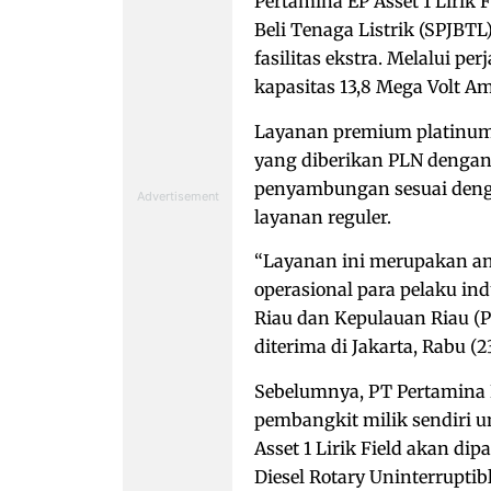
Pertamina EP Asset 1 Lirik
Beli Tenaga Listrik (SPJB
fasilitas ekstra. Melalui p
kapasitas 13,8 Mega Volt A
Layanan premium platinum 
yang diberikan PLN dengan
penyambungan sesuai dengan
layanan reguler.
“Layanan ini merupakan ant
operasional para pelaku in
Riau dan Kepulauan Riau (
diterima di Jakarta, Rabu (23
Sebelumnya, PT Pertamina E
pembangkit milik sendiri u
Asset 1 Lirik Field akan 
Diesel Rotary Uninterrupti