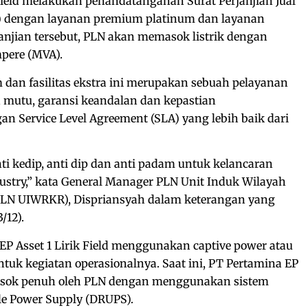
 Field melakukan penandatanganan Surat Perjanjian Jual
TL) dengan layanan premium platinum dan layanan
erjanjian tersebut, PLN akan memasok listrik dengan
mpere (MVA).
dan fasilitas ekstra ini merupakan sebuah pelayanan
 mutu, garansi keandalan dan kepastian
 Service Level Agreement (SLA) yang lebih baik dari
i kedip, anti dip dan anti padam untuk kelancaran
dustry,” kata General Manager PLN Unit Induk Wilayah
PLN UIWRKR), Dispriansyah dalam keterangan yang
/12).
P Asset 1 Lirik Field menggunakan captive power atau
ntuk kegiatan operasionalnya. Saat ini, PT Pertamina EP
dipasok penuh oleh PLN dengan menggunakan sistem
ble Power Supply (DRUPS).