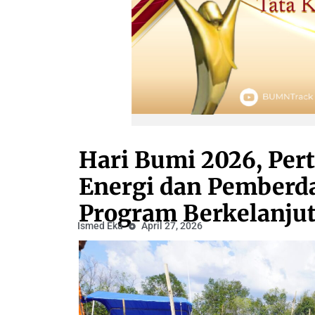
Hari Bumi 2026, Per
Energi dan Pemberd
Program Berkelanju
Ismed Eka
April 27, 2026