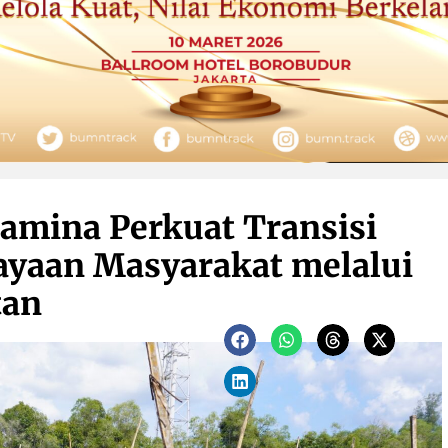
tamina Perkuat Transisi
ayaan Masyarakat melalui
tan