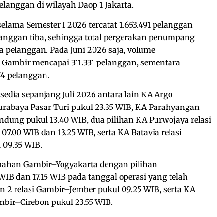
pelanggan di wilayah Daop 1 Jakarta.
elama Semester I 2026 tercatat 1.653.491 pelanggan
langgan tiba, sehingga total pergerakan penumpang
ta pelanggan. Pada Juni 2026 saja, volume
 Gambir mencapai 311.331 pelanggan, sementara
74 pelanggan.
sedia sepanjang Juli 2026 antara lain KA Argo
urabaya Pasar Turi pukul 23.35 WIB, KA Parahyangan
andung pukul 13.40 WIB, dua pilihan KA Purwojaya relasi
7.00 WIB dan 13.25 WIB, serta KA Batavia relasi
 09.35 WIB.
ambahan Gambir–Yogyakarta dengan pilihan
WIB dan 17.15 WIB pada tanggal operasi yang telah
 2 relasi Gambir–Jember pukul 09.25 WIB, serta KA
ambir–Cirebon pukul 23.55 WIB.