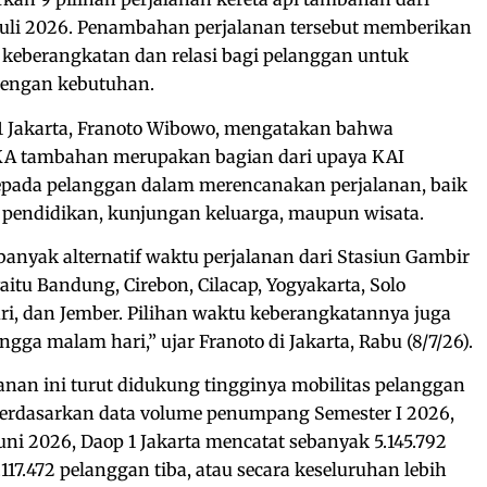
Juli 2026. Penambahan perjalanan tersebut memberikan
 keberangkatan dan relasi bagi pelanggan untuk
dengan kebutuhan.
 Jakarta, Franoto Wibowo, mengatakan bahwa
 KA tambahan merupakan bagian dari upaya KAI
kepada pelanggan dalam merencanakan perjalanan, baik
 pendidikan, kunjungan keluarga, maupun wisata.
banyak alternatif waktu perjalanan dari Stasiun Gambir
aitu Bandung, Cirebon, Cilacap, Yogyakarta, Solo
ri, dan Jember. Pilihan waktu keberangkatannya juga
ngga malam hari,” ujar Franoto di Jakarta, Rabu (8/7/26).
nan ini turut didukung tingginya mobilitas pelanggan
 Berdasarkan data volume penumpang Semester I 2026,
uni 2026, Daop 1 Jakarta mencatat sebanyak 5.145.792
17.472 pelanggan tiba, atau secara keseluruhan lebih