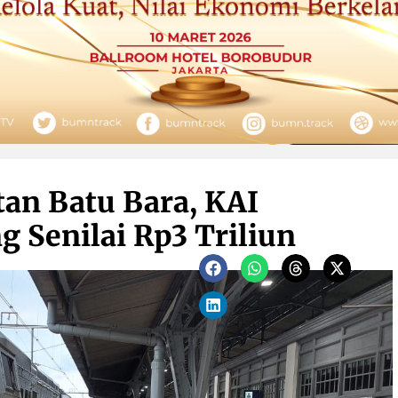
n Batu Bara, KAI
g Senilai Rp3 Triliun