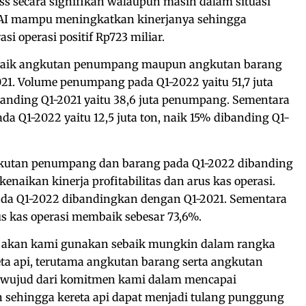
 secara signifikan walaupun masih dalam situasi
KAI mampu meningkatkan kinerjanya sehingga
i operasi positif Rp723 miliar.
I baik angkutan penumpang maupun angkutan barang
21. Volume penumpang pada Q1-2022 yaitu 51,7 juta
anding Q1-2021 yaitu 38,6 juta penumpang. Sementara
a Q1-2022 yaitu 12,5 juta ton, naik 15% dibanding Q1-
kutan penumpang dan barang pada Q1-2022 dibanding
kenaikan kinerja profitabilitas dan arus kas operasi.
 pada Q1-2022 dibandingkan dengan Q1-2021. Sementara
s kas operasi membaik sebesar 73,6%.
, akan kami gunakan sebaik mungkin dalam rangka
ta api, terutama angkutan barang serta angkutan
h wujud dari komitmen kami dalam mencapai
 sehingga kereta api dapat menjadi tulang punggung