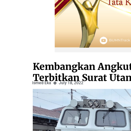
Kembangkan Angkuta
Terbitkan Surat Utan
Ismed Eka
July 18, 2022