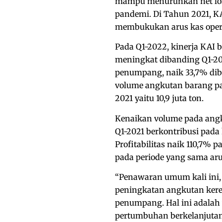
mampu menurunkan net loss
pandemi. Di Tahun 2021, 
membukukan arus kas operas
Pada Q1-2022, kinerja KA
meningkat dibanding Q1-20
penumpang, naik 33,7% dib
volume angkutan barang pad
2021 yaitu 10,9 juta ton.
Kenaikan volume pada ang
Q1-2021 berkontribusi pada 
Profitabilitas naik 110,7%
pada periode yang sama aru
“Penawaran umum kali ini
peningkatan angkutan kere
penumpang. Hal ini adala
pertumbuhan berkelanjutan