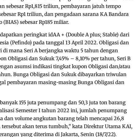
an sebesar Rp1,815 triliun, pembayaran jatuh tempo
A sebesar Rp1 triliun, dan pengadaan sarana KA Bandara
 (BIAS) sebesar Rp185 miliar.
apatkan peringkat idAA + (Double A plus; Stable) dari
ia (Pefindo) pada tanggal 13 April 2022. Obligasi dan
ri di mana Seri A berjangka waktu 5 tahun dengan
pon Obligasi dan Sukuk 7,45% – 8,10% per tahun, Seri B
ngan asumsi indikasi tingkat kupon Obligasi dan/atau
ahun. Bunga Obligasi dan Sukuk dibayarkan triwulan
ggal pembayaran masing-masing Bunga Obligasi dan
banyak 155 juta penumpang dan 50,3 juta ton barang
lisasi Semester I tahun 2022 ini, jumlah penumpang
uta dan volume angkutan barang telah mencapai 26,8
h tersebut akan terus tumbuh,” kata Direktur Utama KAI,
rangan yang diterima di Jakarta, Senin (18/7/22).