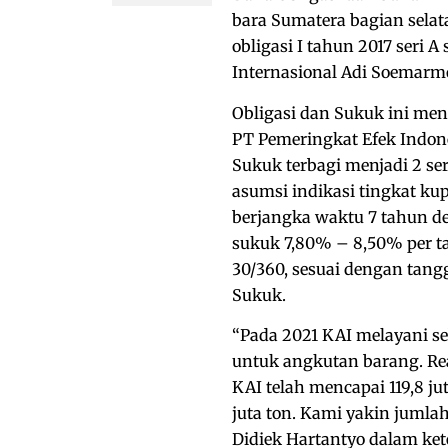
bara Sumatera bagian selat
obligasi I tahun 2017 seri 
Internasional Adi Soemarmo
Obligasi dan Sukuk ini mend
PT Pemeringkat Efek Indones
Sukuk terbagi menjadi 2 se
asumsi indikasi tingkat ku
berjangka waktu 7 tahun de
sukuk 7,80% – 8,50% per t
30/360, sesuai dengan tan
Sukuk.
“Pada 2021 KAI melayani se
untuk angkutan barang. Rea
KAI telah mencapai 119,8 j
juta ton. Kami yakin jumla
Didiek Hartantyo dalam kete