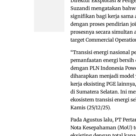
Direktur Eksplorasi & Pen
Suzandi mengatakan bahwa b
signifikan bagi kerja sama
dengan proses pendirian jo
prosesnya secara simultan 
target Commercial Operatio
“Transisi energi nasional p
pemanfaatan energi bersih 
dengan PLN Indonesia Pow
diharapkan menjadi model y
kerja eksisting PGE lainnya
di Sumatera Selatan. Ini 
ekosistem transisi energi s
Kamis (25/12/25).
Pada Agustus lalu, PT Pert
Nota Kesepahaman (MoU) te
eksisting dengan total kapas