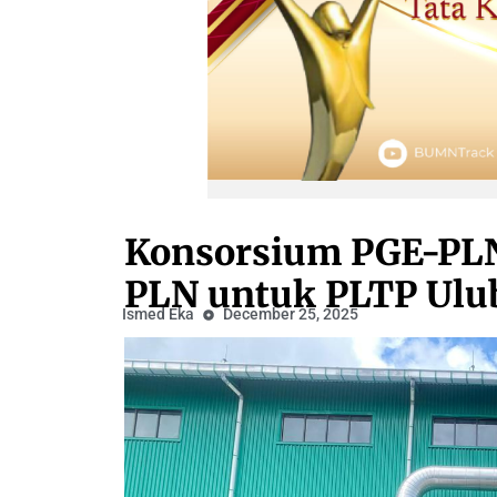
Konsorsium PGE-PLN 
PLN untuk PLTP Ulu
Ismed Eka
December 25, 2025