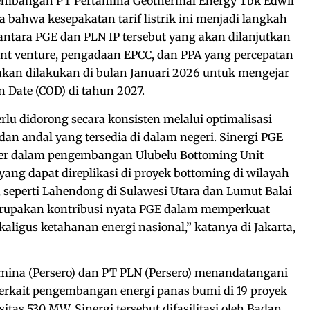
gembangan PT Pertamina Geothermal Energy Tbk Edwil
ahwa kesepakatan tarif listrik ini menjadi langkah
 antara PGE dan PLN IP tersebut yang akan dilanjutkan
int venture, pengadaan EPCC, dan PPA yang percepatan
akan dilakukan di bulan Januari 2026 untuk mengejar
n Date (COD) di tahun 2027.
erlu didorong secara konsisten melalui optimalisasi
dan andal yang tersedia di dalam negeri. Sinergi PGE
er dalam pengembangan Ulubelu Bottoming Unit
ang dapat direplikasi di proyek bottoming di wilayah
, seperti Lahendong di Sulawesi Utara dan Lumut Balai
merupakan kontribusi nyata PGE dalam memperkuat
ekaligus ketahanan energi nasional,” katanya di Jakarta,
amina (Persero) dan PT PLN (Persero) menandatangani
rkait pengembangan energi panas bumi di 19 proyek
itas 530 MW. Sinergi tersebut difasilitasi oleh Badan