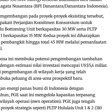
nagata Nusantara (BPI Danantara/Danantara Indonesia).
pengembangan pada proyek-proyek eksisting tersebut,
pakati Perjanjian Komitmen Konsorsium untuk
 Bottoming Unit berkapasitas 30 MW serta PLTP
1 berkapasitas 15 MW. Kedua proyek ini diharapkan
 pembangkit hingga total 45 MW melalui pemanfaatan
l.
a sama ini membuka potensi pengembangan tambahan
engan estimasi nilai investasi mencapai US$5,4 miliar.
ri pengembangan di wilayah kerja yang telah
buka peluang di area-area prospektif baru.
an energi panas bumi di Indonesia dengan
ahun, PGE saat ini mengelola kapasitas terpasang
ilayah operasi (own operation). PGE juga tengah
yek strategis seperti PLTP Hululais Unit 1 & 2 (110