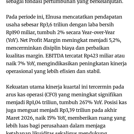
sebagai fondasi pertumbuhan yang berkelanjutan.
Pada periode ini, Elnusa mencatatkan pendapatan
usaha sebesar Rp3,6 triliun dengan laba bersih
Rp190 miliar, tumbuh 2% secara Year-over-Year
(YoY). Net Profit Margin meningkat menjadi 5,2%,
mencerminkan disiplin biaya dan perbaikan
kualitas margin. EBITDA tercatat Rp423 miliar atau
naik 7% YoY, mengindikasikan peningkatan kinerja
operasional yang lebih efisien dan stabil.
Kekuatan utama kinerja kuartal ini tercermin pada
arus kas operasi (CFO) yang meningkat signifikan
menjadi Rp1,04 triliun, tumbuh 267% YoY. Posisi kas
juga menguat menjadi Rp3,39 triliun pada akhir
Maret 2026, naik 15% YoY, memberikan ruang yang
lebih luas bagi perusahaan dalam menjaga
ketahanan likuiditas sekaligus mendukung