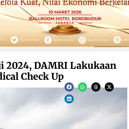
ji 2024, DAMRI Lakukaan
ical Check Up