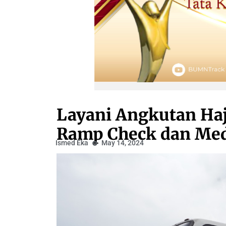
Layani Angkutan Ha
Ramp Check dan Med
Ismed Eka
May 14, 2024