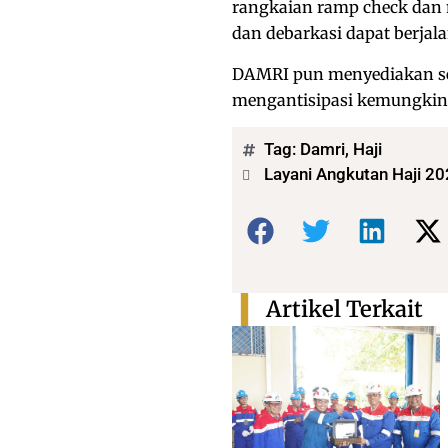
rangkaian ramp check dan 
dan debarkasi dapat berja
DAMRI pun menyediakan se
mengantisipasi kemungkin
Tag:
Damri
,
Haji
Layani Angkutan Haji 2
Bagikan:
Artikel Terkait