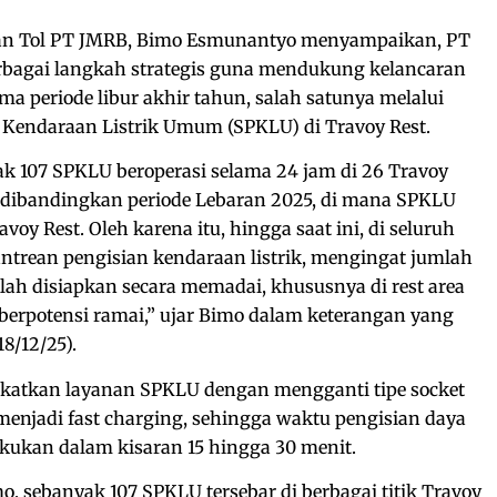
 Jalan Tol PT JMRB, Bimo Esmunantyo menyampaikan, PT
bagai langkah strategis guna mendukung kelancaran
a periode libur akhir tahun, salah satunya melalui
 Kendaraan Listrik Umum (SPKLU) di Travoy Rest.
 107 SPKLU beroperasi selama 24 jam di 26 Travoy
t dibandingkan periode Lebaran 2025, di mana SPKLU
ravoy Rest. Oleh karena itu, hingga saat ini, di seluruh
 antrean pengisian kendaraan listrik, mengingat jumlah
elah disiapkan secara memadai, khususnya di rest area
 berpotensi ramai,” ujar Bimo dalam keterangan yang
18/12/25).
katkan layanan SPKLU dengan mengganti tipe socket
menjadi fast charging, sehingga waktu pengisian daya
lakukan dalam kisaran 15 hingga 30 menit.
o, sebanyak 107 SPKLU tersebar di berbagai titik Travoy