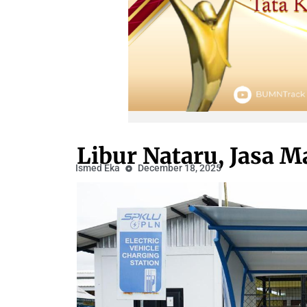
Libur Nataru, Jasa 
Ismed Eka
December 18, 2025