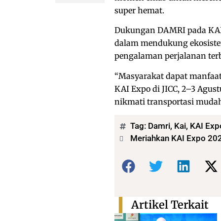
super hemat.
Dukungan DAMRI pada KAI
dalam mendukung ekosistem
pengalaman perjalanan ter
“Masyarakat dapat manfaatk
KAI Expo di JICC, 2–3 Agus
nikmati transportasi mudah 
Tag:
Damri
,
Kai
,
KAI Exp
Meriahkan KAI Expo 202
Bagikan:
Artikel Terkait