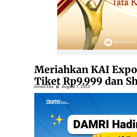
Meriahkan KAI Expo
Tiket Rp9.999 dan Sh
Ismed Eka
August 1, 2025