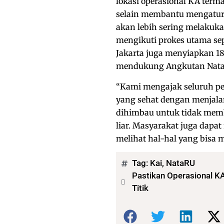
lokasi operasional KA ter
selain membantu mengatur
akan lebih sering melaku
mengikuti prokes utama se
Jakarta juga menyiapkan 18
mendukung Angkutan Nata
“Kami mengajak seluruh p
yang sehat dengan menjala
dihimbau untuk tidak mem
liar. Masyarakat juga dapa
melihat hal-hal yang bisa
Tag:
Kai
,
NataRU
Pastikan Operasional KA
Titik
Bagikan: