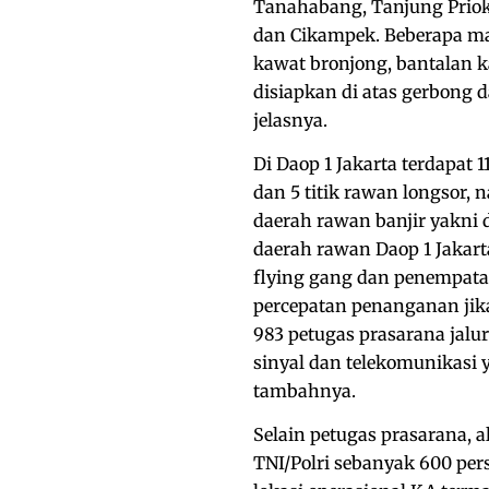
Tanahabang, Tanjung Priok
dan Cikampek. Beberapa mat
kawat bronjong, bantalan ka
disiapkan di atas gerbong 
jelasnya.
Di Daop 1 Jakarta terdapat 
dan 5 titik rawan longsor, 
daerah rawan banjir yakni
daerah rawan Daop 1 Jakart
flying gang dan penempata
percepatan penanganan jika t
983 petugas prasarana jalur
sinyal dan telekomunikasi
tambahnya.
Selain petugas prasarana, 
TNI/Polri sebanyak 600 pe