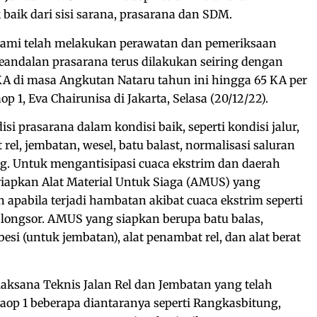
 baik dari sisi sarana, prasarana dan SDM.
 kami telah melakukan perawatan dan pemeriksaan
keandalan prasarana terus dilakukan seiring dengan
A di masa Angkutan Nataru tahun ini hingga 65 KA per
p 1, Eva Chairunisa di Jakarta, Selasa (20/12/22).
 prasarana dalam kondisi baik, seperti kondisi jalur,
rel, jembatan, wesel, batu balast, normalisasi saluran
ang. Untuk mengantisipasi cuaca ekstrim dan daerah
yiapkan Alat Material Untuk Siaga (AMUS) yang
 apabila terjadi hambatan akibat cuaca ekstrim seperti
 longsor. AMUS yang siapkan berupa batu balas,
 besi (untuk jembatan), alat penambat rel, dan alat berat
elaksana Teknis Jalan Rel dan Jembatan yang telah
aop 1 beberapa diantaranya seperti Rangkasbitung,