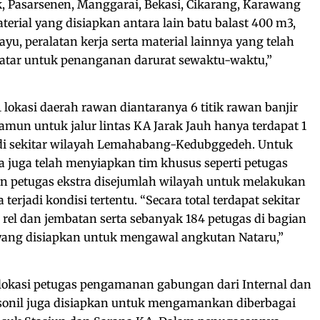
, Pasarsenen, Manggarai, Bekasi, Cikarang, Karawang
erial yang disiapkan antara lain batu balast 400 m3,
yu, peralatan kerja serta material lainnya yang telah
datar untuk penanganan darurat sewaktu-waktu,”
11 lokasi daerah rawan diantaranya 6 titik rawan banjir
namun untuk jalur lintas KA Jarak Jauh hanya terdapat 1
 di sekitar wilayah Lemahabang-Kedubggedeh. Untuk
a juga telah menyiapkan tim khusus seperti petugas
n petugas ekstra disejumlah wilayah untuk melakukan
erjadi kondisi tertentu. “Secara total terdapat sekitar
 rel dan jembatan serta sebanyak 184 petugas di bagian
 yang disiapkan untuk mengawal angkutan Nataru,”
alokasi petugas pengamanan gabungan dari Internal dan
rsonil juga disiapkan untuk mengamankan diberbagai