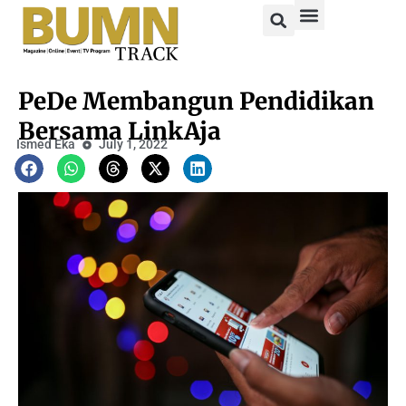
PeDe Membangun Pendidikan
Bersama LinkAja
Ismed Eka
July 1, 2022