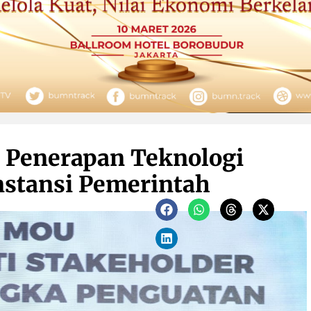
i Penerapan Teknologi
Instansi Pemerintah