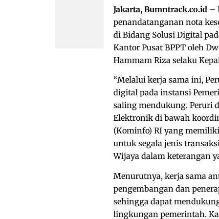
Jakarta, Bumntrack.co.id
– 
penandatanganan nota kese
di Bidang Solusi Digital p
Kantor Pusat BPPT oleh Dwi
Hammam Riza selaku Kepala
“Melalui kerja sama ini, P
digital pada instansi Pem
saling mendukung. Peruri 
Elektronik di bawah koord
(Kominfo) RI yang memiliki
untuk segala jenis transaksi
Wijaya dalam keterangan yan
Menurutnya, kerja sama ant
pengembangan dan penerapan
sehingga dapat mendukung t
lingkungan pemerintah. Ka