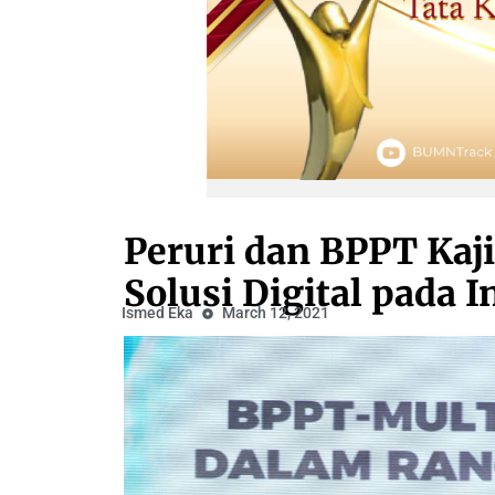
Peruri dan BPPT Kaj
Solusi Digital pada 
Ismed Eka
March 12, 2021