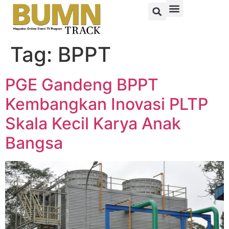
Tag:
BPPT
PGE Gandeng BPPT
Kembangkan Inovasi PLTP
Skala Kecil Karya Anak
Bangsa